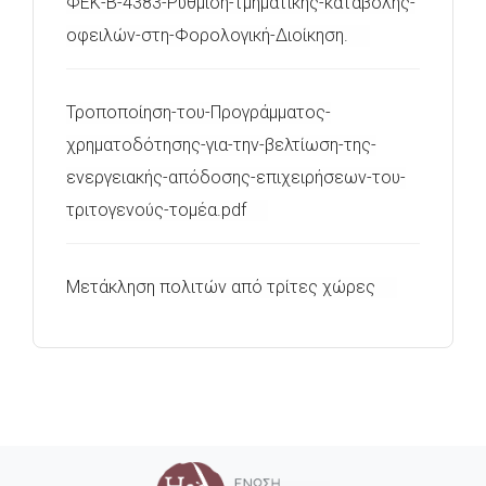
ΦΕΚ-Β-4383-Ρύθμιση-τμηματικής-καταβολής-
οφειλών-στη-Φορολογική-Διοίκηση.
Τροποποίηση-του-Προγράμματος-
χρηματοδότησης-για-την-βελτίωση-της-
ενεργειακής-απόδοσης-επιχειρήσεων-του-
τριτογενούς-τομέα.pdf
Μετάκληση πολιτών από τρίτες χώρες