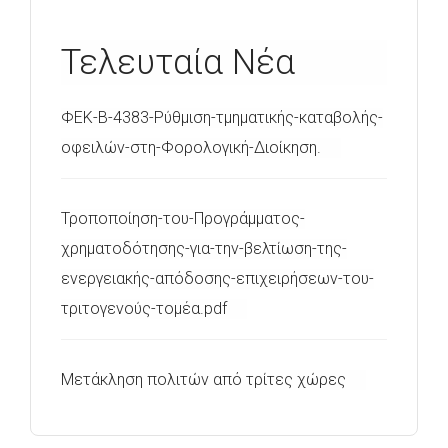
Τελευταία Νέα
ΦΕΚ-Β-4383-Ρύθμιση-τμηματικής-καταβολής-
οφειλών-στη-Φορολογική-Διοίκηση.
Τροποποίηση-του-Προγράμματος-
χρηματοδότησης-για-την-βελτίωση-της-
ενεργειακής-απόδοσης-επιχειρήσεων-του-
τριτογενούς-τομέα.pdf
Μετάκληση πολιτών από τρίτες χώρες