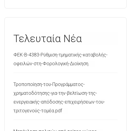
Τελευταία Νέα
ΦΕΚ-Β-4383-Ρύθμιση-τμηματικής-καταβολής-
οφειλών-στη-Φορολογική-Διοίκηση.
Τροποποίηση-του-Προγράμματος-
χρηματοδότησης-για-την-βελτίωση-της-
ενεργειακής-απόδοσης-επιχειρήσεων-του-
τριτογενούς-τομέα.pdf