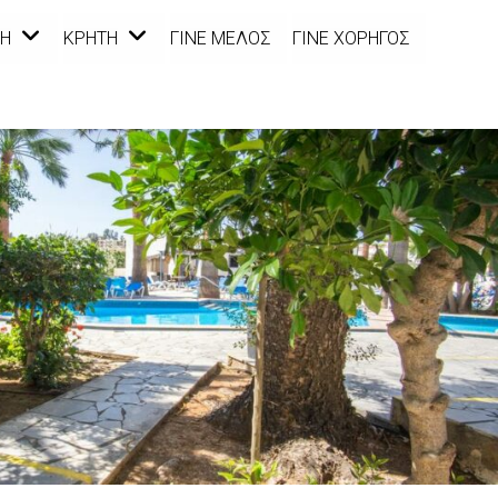
Η
ΚΡΉΤΗ
ΓΊΝΕ ΜΈΛΟΣ
ΓΊΝΕ ΧΟΡΗΓΌΣ