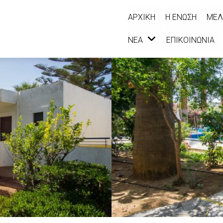
ΑΡΧΙΚΉ
Η ΈΝΩΣΗ
ΜΈΛ
ΝΈΑ
ΕΠΙΚΟΙΝΩΝΊΑ