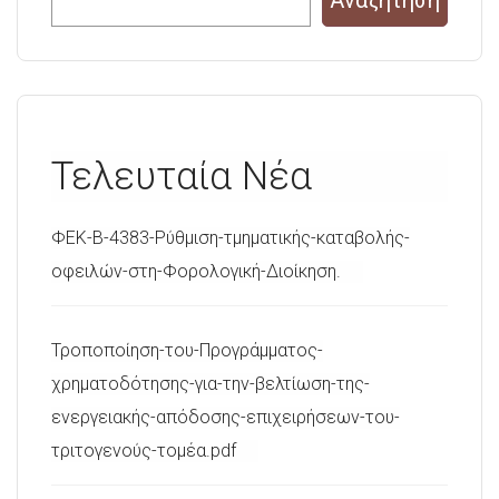
Αναζήτηση
Τελευταία Νέα
ΦΕΚ-Β-4383-Ρύθμιση-τμηματικής-καταβολής-
οφειλών-στη-Φορολογική-Διοίκηση.
Τροποποίηση-του-Προγράμματος-
χρηματοδότησης-για-την-βελτίωση-της-
ενεργειακής-απόδοσης-επιχειρήσεων-του-
τριτογενούς-τομέα.pdf