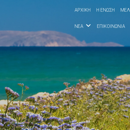
ΑΡΧΙΚΉ
Η ΈΝΩΣΗ
ΜΈΛ
ΝΈΑ
ΕΠΙΚΟΙΝΩΝΊΑ