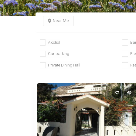
Near Me
Alcohol
Ba
Car parking
Fre
Private Dining Hall
Res