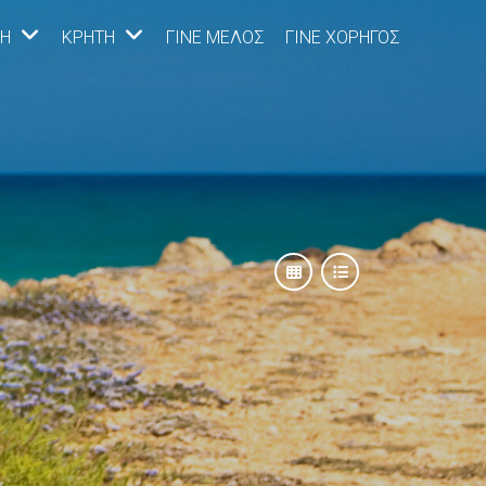
Η
ΚΡΉΤΗ
ΓΊΝΕ ΜΈΛΟΣ
ΓΊΝΕ ΧΟΡΗΓΌΣ