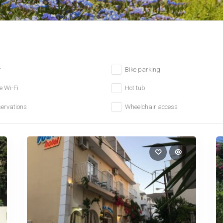
r
Bike parking
e Wi-Fi
Hot tub
ervations
Wheelchair access